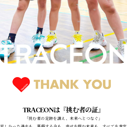
Mug
Sticker
Towel
Headwears
Cap
CLOSE
TRACEONは『挑む者の証』
「挑む者の足跡を讃え、未来へとつなぐ」
苦しかった過去も、葛藤する今も、幸せを掴む未来も、すべてを肯定