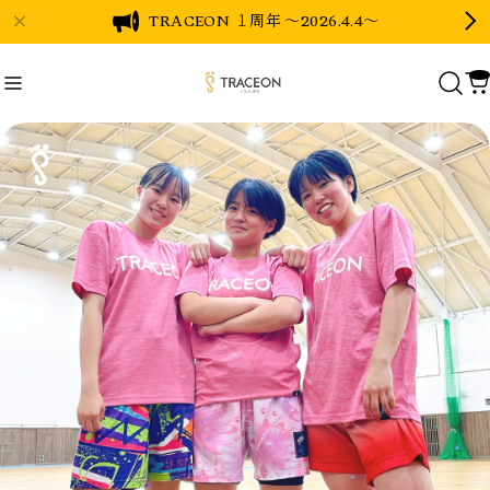
TRACEON １周年 〜2026.4.4〜
Recommend
おすすめキーワード
#MONO
#Long Tee
#Dry Tee
Category
商品カテゴリ
Tops
Dry Tees
Cotton Tees
Dry Long Tee
Sweatshirt
Daily
Bag