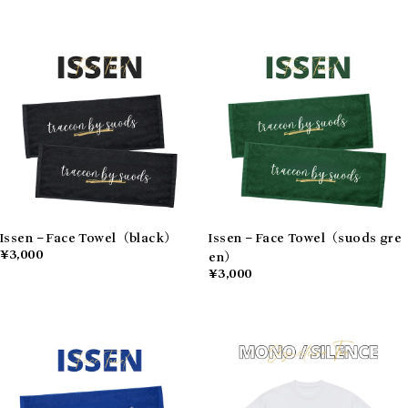
Issen – Face Towel（black）
Issen – Face Towel（suods gre
¥3,000
en）
¥3,000