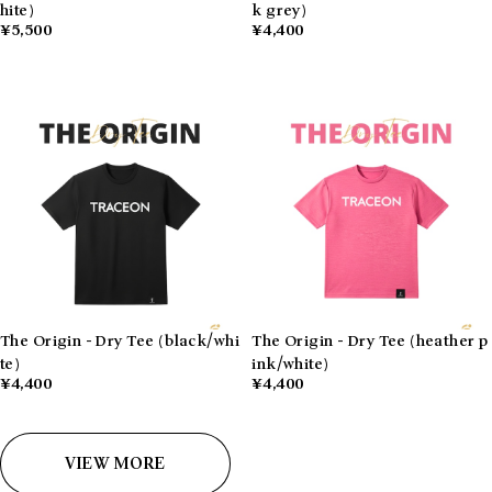
hite)
k grey)
¥5,500
¥4,400
The Origin - Dry Tee (black/whi
The Origin - Dry Tee (heather p
te)
ink/white)
¥4,400
¥4,400
VIEW MORE