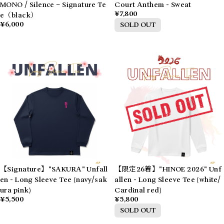
MONO / Silence – Signature Te
Court Anthem - Sweat
¥7,800
e（black）
¥6,000
SOLD OUT
【Signature】"SAKURA" Unfall
【限定26着】"HINOE 2026" Unf
en - Long Sleeve Tee (navy/sak
allen - Long Sleeve Tee (white/
ura pink)
Cardinal red)
¥5,500
¥5,800
SOLD OUT