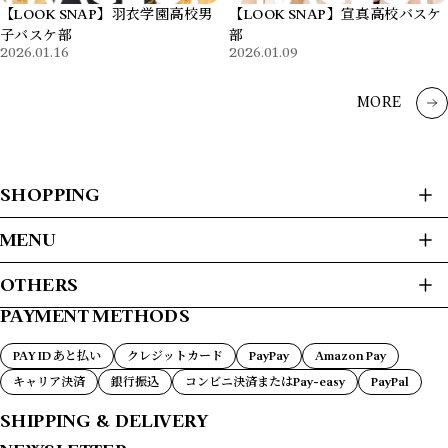
【LOOK SNAP】羽衣学園高校男
【LOOK SNAP】宣真高校バスケ
子バスケ部
部
2026.01.16
2026.01.09
MORE
SHOPPING
ALL ITEMS
MENU
Tops
HOME
OTHERS
Dry Tees
ABOUT
Cotton Tees
PAYMENT METHODS
プライバシーポリシー
Dry Long Tee
SHOP GUIDE
Sweatshirt
特定商取引法に基づく表記
PAYMENT METHODS
PAY ID あと払い
クレジットカード
PayPay
Amazon Pay
Daily
FAQ
会員規約
キャリア決済
銀行振込
コンビニ決済またはPay-easy
PayPal
BLOG
Bag
Mug
MEMBERSHIP
SHIPPING & DELIVERY
Sticker
MYPAGE